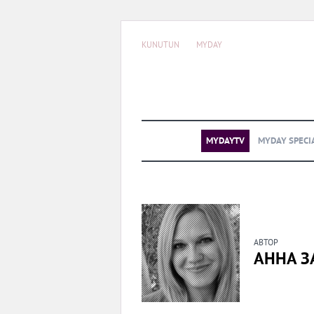
KUNUTUN
MYDAY
MYDAYTV
MYDAY SPECI
АВТОР
АННА З