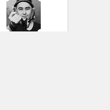
Маджит Утениязов
Все авторы