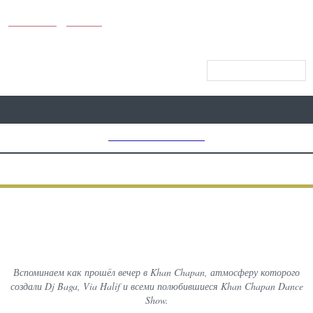
KUNUTUN
MYDAY
МЕНЮ САЙТА
MD CHOICE AWARDS
ПРЕДЫДУЩИЙ
ВСЕ
СЛЕДУЮЩИЙ
ФОТОГРАФИИ С МЕРОПРИЯТИЙ
Via Halif в KHAN CHAPAN
Вспоминаем как прошёл вечер в Khan Chapan, атмосферу которого
создали Dj Baga, Via Halif и всеми полюбившиеся Khan Chapan Dance
Show.