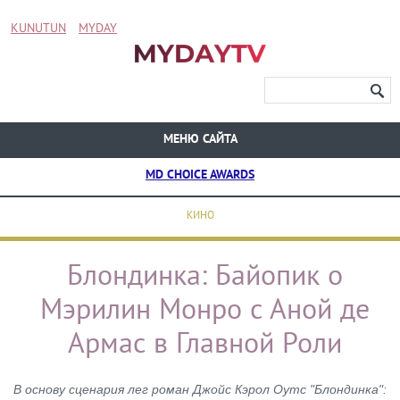
KUNUTUN
MYDAY
МЕНЮ САЙТА
MD CHOICE AWARDS
КИНО
Блондинка: Байопик о
Мэрилин Монро с Аной де
Армас в Главной Роли
В основу сценария лег роман Джойс Кэрол Оутс "Блондинка":