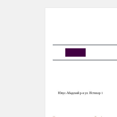
KUNUTUN
MYDAY
MYDAYTV
MYDAY SPECIAL
КОНЦЕРТНЫЕ ПЛОЩАДКИ
Дворец водного спорт
Юнус-Абадский р-н ул. Истихор 1