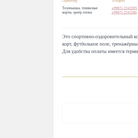
Ориентир
Телефон
Телевышка, теннисные
+99871 2343285
,
корты, центр плова
+99871 2343286
Это спортивно-оздоровительный к
корт, футбольное поле, тренажёрны
Для удобства оплаты имеется терми
КОММЕНТАРИИ
0
Авторизуй