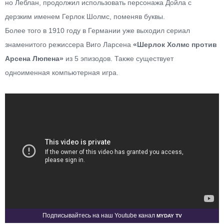
но Леблан, продолжил использовать персонажа Дойла с
дерзким именем Герлок Шолмс, поменяв буквы.
Более того в 1910 году в Германии уже выходил сериал
знаменитого режиссера Виго Ларсена
«Шерлок Холмс против
Арсена Люпена»
из 5 эпизодов. Также существует
одноименная компьютерная игра.
Myday TV
Подписывайтесь на наш Youtube канал