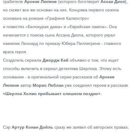
грабителе
Арсене Люпене
(которого боготворит
Ассан Диоп
),
но сюжет все же основан на них. Концовка первого сезона
основана на романе
«Графиня Калиостро»
.
и повестях «Белокурая дама» и «Еврейская лампа»
Она
начинается с поиска сына Ассана Диопа, которого украл
наемник Леонард по приказу Юбера Пеллигрини - главного
врага героя.
Создатель сериала
Джордж Кей
объявил о том, что ищет
способы включить в сериал детектива Шерлока. Этому есть
основание - в оригинальной серии рассказов об
Арсене
Люпене
автор
Морис Леблан
уже соединял героев в рассказе
«Шерлок Холмс прибывает слишком поздно»
.
Сэр
Артур Конан Дойль
сразу же заявил об авторских правах,