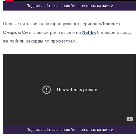
Myday TV
Подписывайтесь на наш Youtube канал
Первые пять эпизодов французсеого сериала
«Люпен»
с
Омаром Си
в главной роли вышли на
Netflix
8 января и сразу
же побили рекорды по просмотрам.
Myday TV
Подписывайтесь на наш Youtube канал