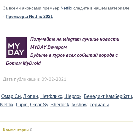
За всеми анонсами премьер
Netflix
следите в нашем материале
-
Премьеры Netflix 2021
Получайте на telegram лучшие новости
MYDAY Вечером
Будьте в курсе всех событий города с
Ботом MyDroid
Дата публикации: 09-02-2021
Омар Си
,
Люпен
,
Нетфликс
,
Шерлок
,
Бенедикт
Камбербэтч
,
Netflix
,
Lupin
,
Omar Sy
,
Sherlock
,
tv show
,
сериалы