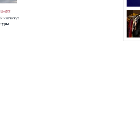
ОЩАДКИ
й институт
ьтуры