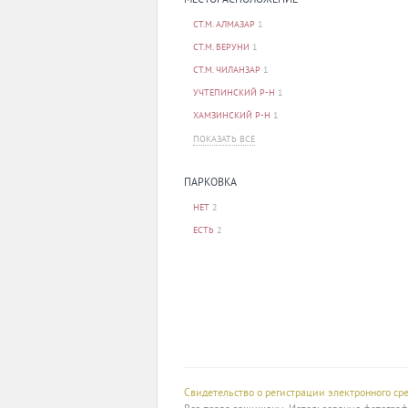
СТ.М. АЛМАЗАР
1
СТ.М. БЕРУНИ
1
СТ.М. ЧИЛАНЗАР
1
УЧТЕПИНСКИЙ Р-Н
1
ХАМЗИНСКИЙ Р-Н
1
ПОКАЗАТЬ ВСЕ
ПАРКОВКА
НЕТ
2
ЕСТЬ
2
Свидетельство о регистрации электронного с