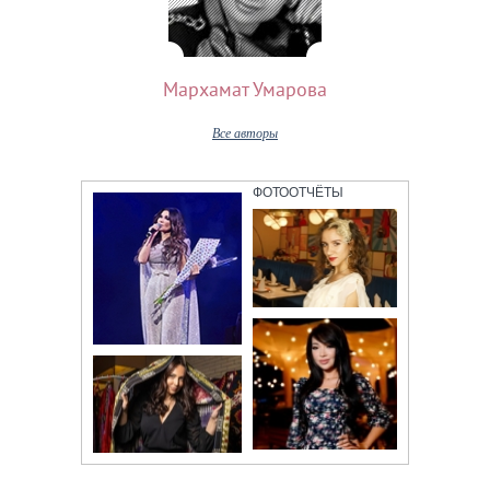
Мархамат Умарова
Все авторы
ФОТООТЧЁТЫ