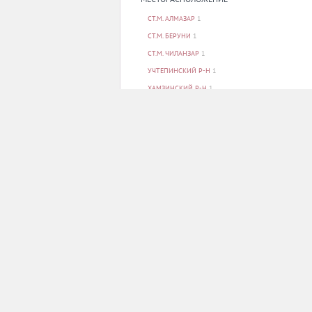
СТ.М. АЛМАЗАР
1
СТ.М. БЕРУНИ
1
СТ.М. ЧИЛАНЗАР
1
УЧТЕПИНСКИЙ Р-Н
1
ХАМЗИНСКИЙ Р-Н
1
ПОКАЗАТЬ ВСЕ
ПАРКОВКА
НЕТ
1
ЕСТЬ
2
Свидетельство о регистрации электронного с