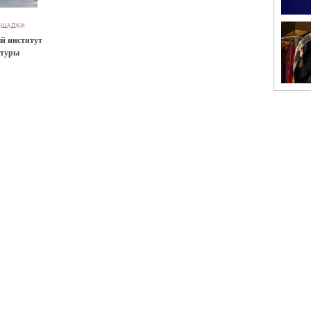
ОЩАДКИ
й институт
ьтуры