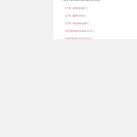
СТ.М. АЛМАЗАР
1
СТ.М. БЕРУНИ
1
СТ.М. ЧИЛАНЗАР
1
УЧТЕПИНСКИЙ Р-Н
1
ХАМЗИНСКИЙ Р-Н
1
ПОКАЗАТЬ ВСЕ
ПАРКОВКА
НЕТ
1
Свидетельство о регистрации электронного с