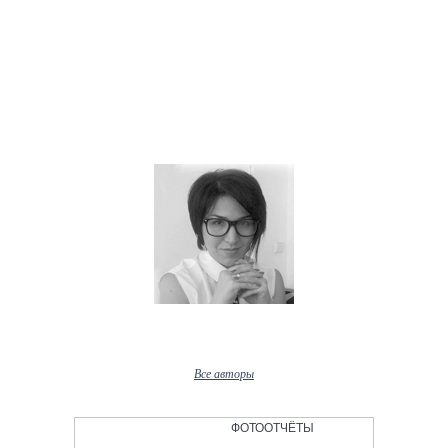
Наши авторы
Нора Мирзаахмедова
Все авторы
ФОТООТЧЁТЫ