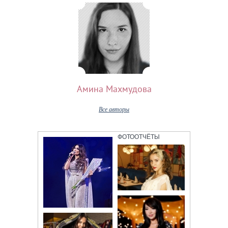
Амина Махмудова
Все авторы
ФОТООТЧЁТЫ