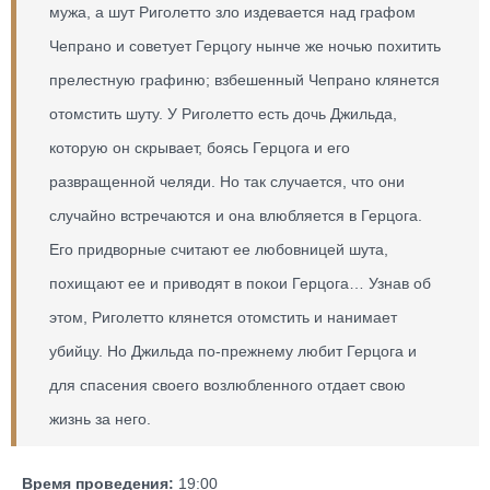
мужа, а шут Риголетто зло издевается над графом
Чепрано и советует Герцогу нынче же ночью похитить
прелестную графиню; взбешенный Чепрано клянется
отомстить шуту. У Риголетто есть дочь Джильда,
которую он скрывает, боясь Герцога и его
развращенной челяди. Но так случается, что они
случайно встречаются и она влюбляется в Герцога.
Его придворные считают ее любовницей шута,
похищают ее и приводят в покои Герцога… Узнав об
этом, Риголетто клянется отомстить и нанимает
убийцу. Но Джильда по-прежнему любит Герцога и
для спасения своего возлюбленного отдает свою
жизнь за него.
Время проведения:
19:00