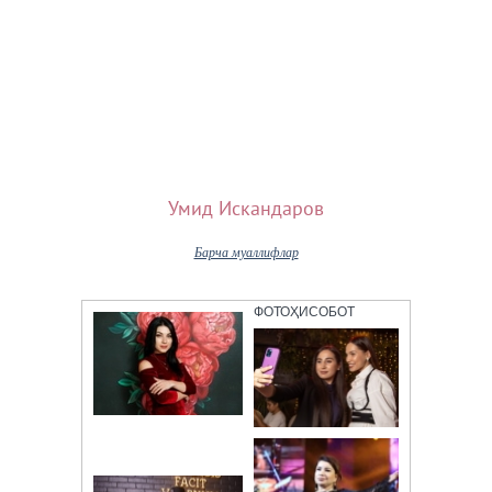
Умид Искандаров
Барча муаллифлар
ФОТОҲИСОБОТ