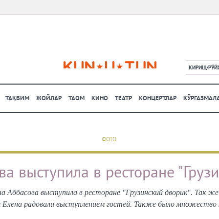
КИРИШ/РЎЙ
L
ТАҚВИМ
ЖОЙЛАР
ТАОМ
КИНО
ТЕАТР
КОНЦЕРТЛАР
КЎРГАЗМАЛ
ФОТО
а выступила в ресторане "Груз
 Аббасова выступила в ресторане "Грузинский дворик". Так ж
ая Елена радовали выступлением гостей. Также было множество к