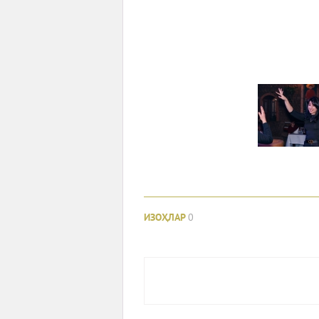
ИЗОҲЛАР
0