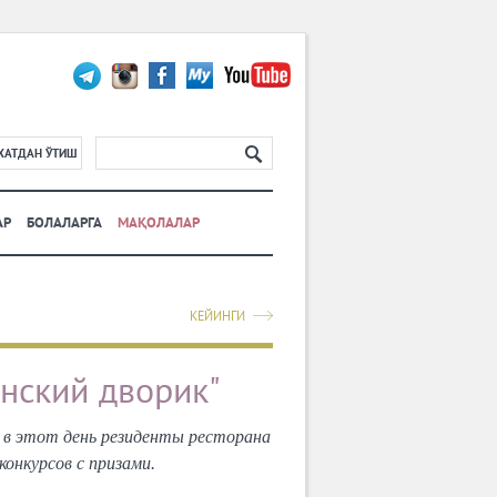
ХАТДАН ЎТИШ
АР
БОЛАЛАРГА
МАҚОЛАЛАР
КЕЙИНГИ
инский дворик"
е в этот день резиденты ресторана
онкурсов с призами.