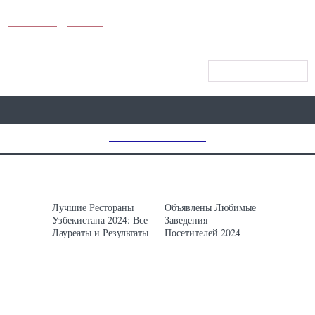
KUNUTUN
MYDAY
МЕНЮ САЙТА
MD CHOICE AWARDS
НОВОСТИ
ЕДА
Лучшие Рестораны
Объявлены Любимые
Узбекистана 2024: Все
Заведения
Лауреаты и Результаты
Посетителей 2024