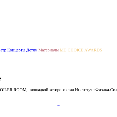
еатр
Концерты
Детям
Материалы
MD CHOICE AWARDS
е
OILER ROOM, площадкой которого стал Институт «Физика-Солнц