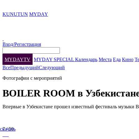
KUNUTUN
MYDAY
Вход/Регистрация
MYDAYTV
MYDAY SPECIAL
Календарь
Места
Еда
Кино
Т
Все
Предыдущий
Следующий
Фотографии с мероприятий
BOILER ROOM в Узбекистан
Впервые в Узбекистане прошел известный фестиваль музыки B
скачать
7 / 50