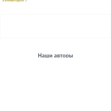
Комментарии
0
Авторизуйтесь
Наши авторы
Равшан Ходжиев