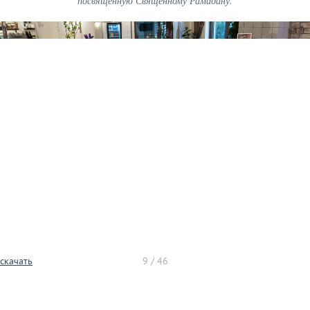
посвященную Священному Рамадану.
скачать
9 / 46