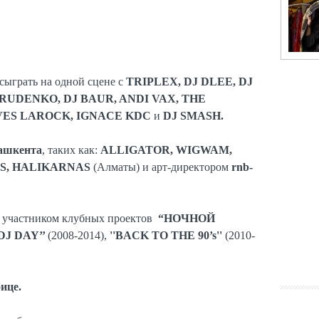
 сыграть на одной сцене с
TRIPLEX, DJ DLEE, DJ
 RUDENKO, DJ BAUR, ANDI VAX, THE
VES LAROCK, IGNACE KDC
и
DJ SMASH.
ашкента
, таких как:
ALLIGATOR, WIGWAM,
RS, HALIKARNAS
(Алматы) и арт-директором
rnb-
и участником клубных проектов
“НОЧНОЙ
DJ DAY’’
(2008-2014),
''BACK TO THE 90’s''
(2010-
ице.