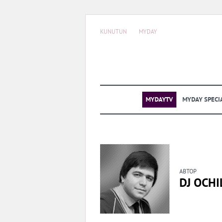
KUNUTUN
MYDAY
MYDAYTV
MYDAY SPECI
АВТОР
DJ OCHI