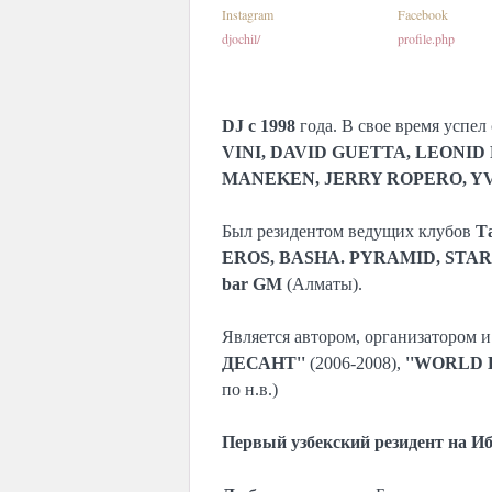
Instagram
Facebook
djochil/
profile.php
DJ с 1998
года. В свое время успел
VINI, DAVID GUETTA, LEONID
MANEKEN, JERRY ROPERO, Y
Был резидентом ведущих клубов
Т
EROS, BASHA. PYRAMID, STA
bar GM
(Алматы).
Является автором, организатором 
ДЕСАНТ''
(2006-2008),
''WORLD 
по н.в.)
Первый узбекский резидент на Иб