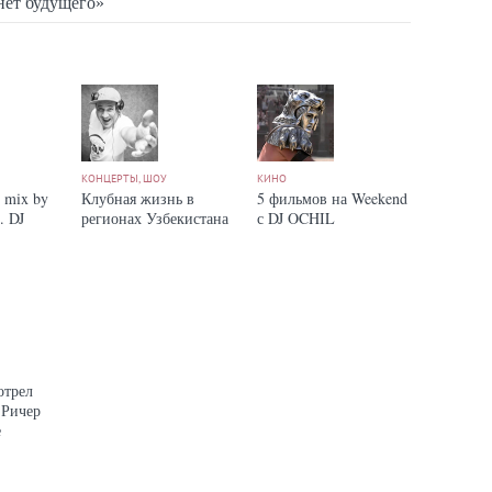
нет будущего»
КОНЦЕРТЫ, ШОУ
КИНО
 mix by
Клубная жизнь в
5 фильмов на Weekend
. DJ
регионах Узбекистана
с DJ OCHIL
отрел
 Ричер
е