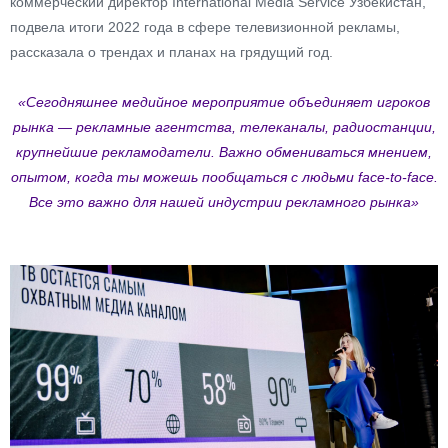
коммерческий директор International Media Service Узбекистан,
подвела итоги 2022 года в сфере телевизионной рекламы,
рассказала о трендах и планах на грядущий год.
«Сегодняшнее медийное мероприятие объединяет игроков
рынка — рекламные агентства, телеканалы, радиостанции,
крупнейшие рекламодатели. Важно обмениваться мнением,
опытом, когда ты можешь пообщаться с людьми face-to-face.
Все это важно для нашей индустрии рекламного рынка»