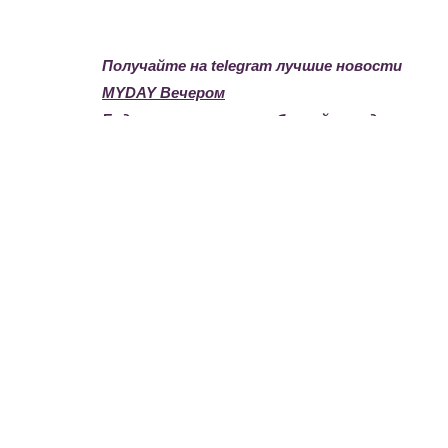
Получайте на telegram лучшие новости
MYDAY Вечером
Будьте в курсе всех событий города с
Ботом MyDroid
Дата публикации: 14-12-2022
Комментарии
0
Авторизуйтесь
чтобы добавлять комментарии