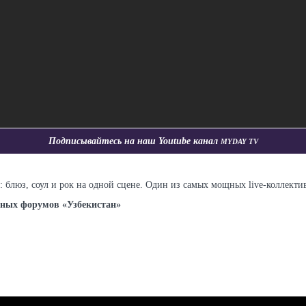
Myday TV
Подписывайтесь на наш Youtube канал
 блюз, соул и рок на одной сцене. Один из самых мощных live-коллекти
дных форумов «Узбекистан»