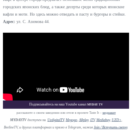
Ресторан, обещающий совмещать изысканную кухню и творческие
вечера поэзии, этикета, классической музыки, живописи и театра. В
меню — дорадо со сливочно-шпинатным соусом, кальмар
с креветками и печеным картофелем под соусом биск, или суп
из бычьих хвостов и печеными овощами.
Адрес:
ул. Зарафшан, 18
Контакт:
+998 95 333 53 33
DONGURI
Кафе в центре города предлагает небольшое меню традициооных
городских японских блюд, а также десерты среди которых японские
вафли и моти. Но здесь можно отведать и пасту и бургеры и стейки.
Адрес:
ул. С. Азимова 44.