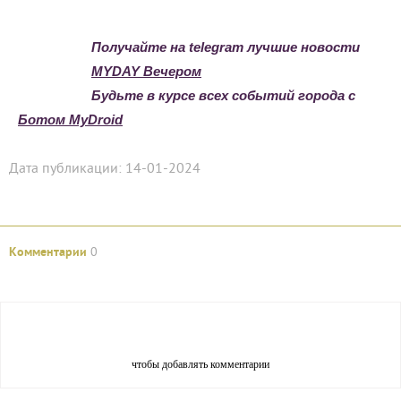
Myday TV
Подписывайтесь на наш Youtube канал
расскажите о своем заведении или отеле в проекте Taste It –
медиакит
MYDAYTV
доступен
на
UzdigitalTV
,
Megogo
,
Allplay
,
iTV
,
Mediabay
,
UZD+
,
BeelineTV,
и других платформах и прямо в Telegram, нажав
Join / Вступить сверху
.
Получайте на telegram лучшие новости
MYDAY Вечером
Будьте в курсе всех событий города с
Ботом MyDroid
Дата публикации: 14-01-2024