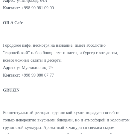
Casual-dining ресторан c современным взглядом на гастрономические
тенденции и осознанным выбором локальных производителей. В
ресторане балансируют три основных столпа гастрономии: comfort
food, легкая коктейльная история и винная карта новой волны с
широкой линейкой биодинамики и органики. Как отдельное
направление отмечают specialty coffee. В меню авторские коктейли и
десерты, завтраки и разнообразие салатов и блюд.
Адрес:
ул.Мирабад, 64А
Контакт:
+998 90 981 09 00
OILA Cafe
Городское кафе, несмотря на название, имеет абсолютно
"европейский" набор блюд – тут и пасты, и бургер с хот-догом,
всевозможные салаты и десерты.