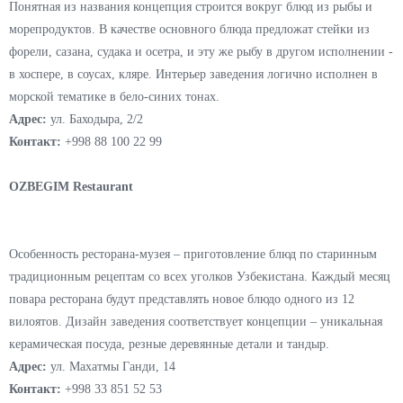
мясные блюда, включая стейки на углях, различные медальоны,
бифштексы и тому подобное. Присутствует меню блюд из рыбы и
море-продуктов, а также raw-бар с тартами и карпачо.
Адрес:
ул.Ниёзбек йули, дом 29/2, ЖК Барокко
Контакт:
+99895 430 47 77
РЫБАLOVE
Понятная из названия концепция строится вокруг блюд из рыбы и
морепродуктов. В качестве основного блюда предложат стейки из
форели, сазана, судака и осетра, и эту же рыбу в другом исполнении -
в хоспере, в соусах, кляре. Интерьер заведения логично исполнен в
морской тематике в бело-синих тонах.
Адрес:
ул. Баходыра, 2/2
Контакт:
+998 88 100 22 99
OZBEGIM Restaurant