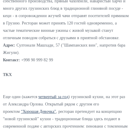
Адрес:
ул.Мустакиллик, 79
Контакт:
+998 99 080 07 77
GRUZIN
Концептуальный ресторан грузинской кухни порадует гостей не
только невероятно вкусными блюдами, но и атмосферой и колоритом
грузинской культуры. Ароматный хачапури со свежим сыром
собственного производства, пряный чахохбили, наваристый харчо и
много других грузинских блюд в традиционной глиняной посуде -
кеци - в сопровождении жгучей чачи отправят посетителей прямиком
в Грузию. Ресторан может принять 120 гостей одновременно, а
частые тематические винные ужины с живой музыкой станут
отличным поводом собраться с друзьями в приятной обстановке.
Адрес:
Султонали Машхади, 57 ("Шампанских вин", напротив бара
Жигули).
Контакт:
+998 90 999 82 99