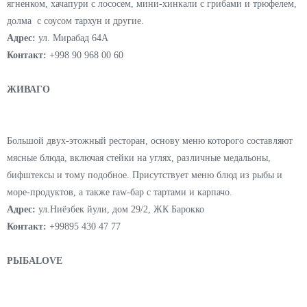
TKX
Еще один (кажется
четвертый за год
) грузинской кухни, на этот раз
от Александра Орлова. Открытый рядом с другим его
проектом
“Хорошая Девочка”
, ресторан претендует на концепцию
“новой грузинской” кухни - традиционные блюда здесь подают в
современной подаче с авторских прочтением: пеновани с томленным
ягненком, хачапури с лососем, мини-хинкали с грибами и трюфелем,
долма с соусом тархун и другие.
Адрес:
ул. Мирабад 64А
Контакт:
+998 90 968 00 60
ЖИВАГО
Большой двух-этожный ресторан, основу меню которого составляют