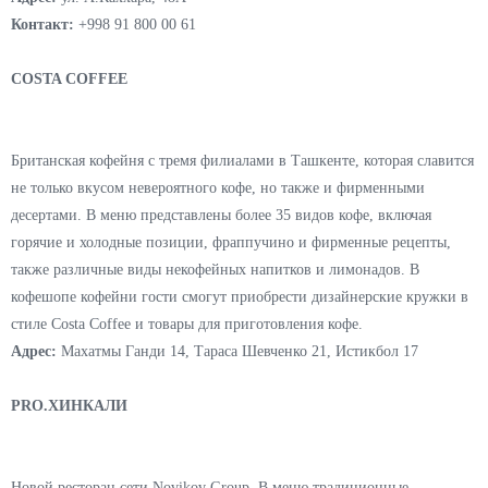
А это проект казахстанской сети ресторанов The Chef Group,
позиционирующий себя как семейное заведение с уютной
обстановкой и различными блюдами, объединенных концепцией
домашней кухни. В меню пицца, стейки, блюда из печи.
Присутствуют и вегетарианские блюда.
Адрес:
ул. А.Каххара, 48А
Контакт:
+998 91 800 00 61
COSTA COFFEE
Британская кофейня с тремя филиалами в Ташкенте, которая славится
не только вкусом невероятного кофе, но также и фирменными
десертами. В меню представлены более 35 видов кофе, включая
горячие и холодные позиции, фраппучино и фирменные рецепты,