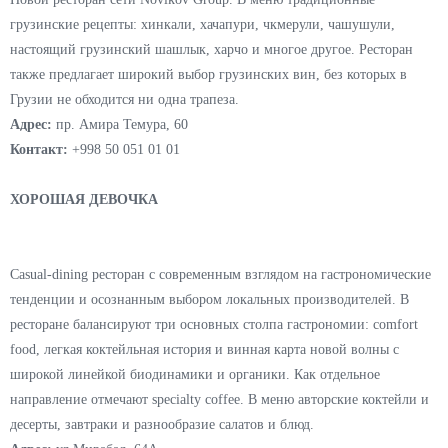
также различные виды некофейных напитков и лимонадов. В
кофешопе кофейни гости смогут приобрести дизайнерские кружки в
стиле Costa Coffee и товары для приготовления кофе.
Адрес:
Махатмы Ганди 14, Тараса Шевченко 21, Истикбол 17
PRO.ХИНКАЛИ
Новой ресторан сети Novikov Group. В меню традиционные
грузинские рецепты: хинкали, хачапури, чкмерули, чашушули,
настоящий грузинский шашлык, харчо и многое другое. Ресторан
также предлагает широкий выбор грузинских вин, без которых в
Грузии не обходится ни одна трапеза.
Адрес:
пр. Амира Темура, 60
Контакт:
+998 50 051 01 01
ХОРОШАЯ ДЕВОЧКА