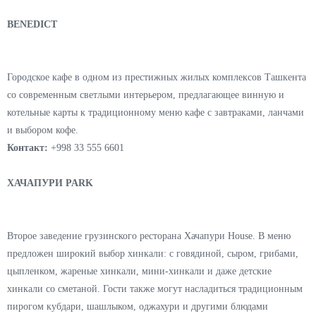
Особенность ресторана-музея – приготовление блюд по старинным
традиционным рецептам со всех уголков Узбекистана. Каждый месяц
повара ресторана будут представлять новое блюдо одного из 12
вилоятов. Дизайн заведения соответствует концепции – уникальная
керамическая посуда, резные деревянные детали и тандыр.
Адрес:
ул. Махатмы Ганди, 14
Контакт:
+998 33 851 52 53
BENEDICT
Городское кафе в одном из престижных жилых комплексов Ташкента
со современным светлыми интерьером, предлагающее винную и
котельные карты к традиционному меню кафе с завтраками, ланчами
и выбором кофе.
Контакт:
+998 33 555 6601