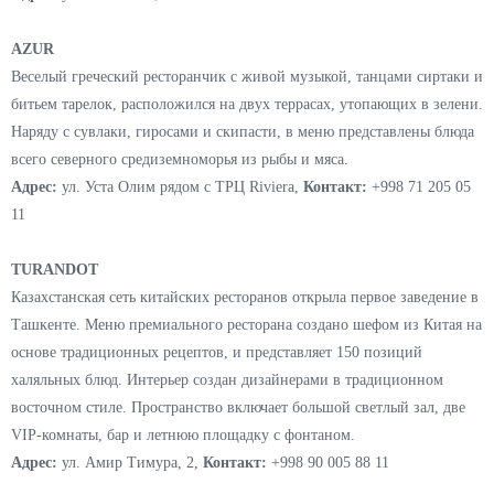
посетителей равнодушными.
Адрес:
ул. Истикбол 8,
Контакт:
+998 99 464 88 55.
DÖNERCI HAMDI USTA
Еще одна сеть турецких заведений, специальностью которого
является "донер" - его подают различными способами, гарнирами и
соусами. Остальные турецкие блюда представлены традиционными
"чорбами", салатами и сладостями.
Адрес:
ул. Глинки 46,
Контакт:
+998 99 221 11 11
AZUR
Веселый греческий ресторанчик с живой музыкой, танцами сиртаки и
битьем тарелок, расположился на двух террасах, утопающих в зелени.
Наряду с сувлаки, гиросами и скипасти, в меню представлены блюда
всего северного средиземноморья из рыбы и мяса.
Адрес:
ул. Уста Олим рядом с ТРЦ Riviera,
Контакт:
+998 71 205 05
11