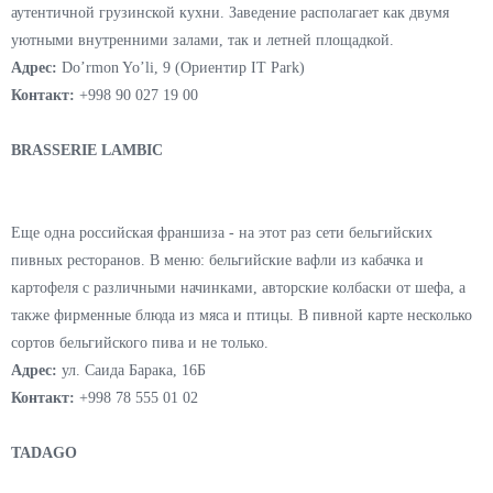
ХАЧАПУРИ PARK
Второе заведение грузинского ресторана Хачапури House. В меню
предложен широкий выбор хинкали: с говядиной, сыром, грибами,
цыпленком, жареные хинкали, мини-хинкали и даже детские
хинкали со сметаной. Гости также могут насладиться традиционным
пирогом кубдари, шашлыком, оджахури и другими блюдами
аутентичной грузинской кухни. Заведение располагает как двумя
уютными внутренними залами, так и летней площадкой.
Адрес:
Do’rmon Yo’li, 9 (Ориентир IT Park)
Контакт:
+998 90 027 19 00
BRASSERIE LAMBIC
Еще одна российская франшиза - на этот раз сети бельгийских