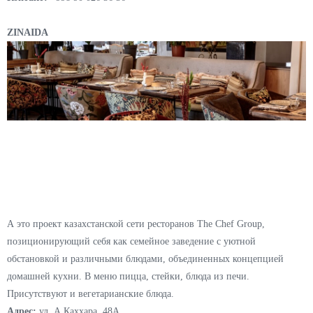
Близнец краснодарского проекта Family Garden и Novikov Group с
кавказской кухней в авторском прочтении, концептуальным
интерьером, яркими вечеринками для взрослых и анимацией для
детей по выходным. Со среды по воскресенье в ресторане живая
музыка, а по пятницам и субботам вечеринки, концерты
знаменитостей и молодых групп.
Адрес:
Туркистон, 12а
Контакт:
+998 90 026 36 36
ZINAIDA