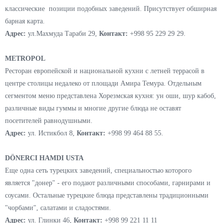
Ташкента. Как следует из названия основные блюда готовят в
"тандыре" - мясо, самсу и даже супы. Также в меню собраны по
одному знаменитому блюду из кажного региона страны.
Адрес:
Ташкент, ул. Укчи, 5,
Контакт:
+998 881 00 22 55.
ДОМ 29
Ресторан, позиционируйщий себя как заведение славянской кухни, с
особым ударением на "домашний" вкус. В меню борщ, солянка,
пельмени, котлеты домашние, пирожки, варенники и другие
классические позиции подобных заведений. Присутствует обширная
барная карта.
Адрес:
ул.Махмуда Тараби 29,
Контакт:
+998 95 229 29 29.
METROPOL
Ресторан европейской и национальной кухни с летней террасой в
центре столицы недалеко от площади Амира Темура. Отдельным
сегментом меню представлена Хорезмская кухня: ун оши, шур кабоб,
различные виды гуммы и многие другие блюда не оставят