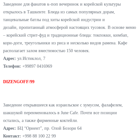
пивных ресторанов. В меню: бельгийские вафли из кабачка и
картофеля с различными начинками, авторские колбаски от шефа, а
также фирменные блюда из мяса и птицы. В пивной карте несколько
сортов бельгийского пива и не только.
Адрес:
ул. Саида Барака, 16Б
Контакт:
+998 78 555 01 02
TADAGO
Заведение для фанатов к-поп вечеринок и корейской культуры
открылось в Ташкенте. Блюда из самых популярных дорам,
танцевальные батлы под хиты корейской индустрии и
дизайн, пропитанный атмосферой настоящих тусовок. В основе меню
– корейский стрит-фуд и традиционные блюда: токпокки, кимбап,
корн-доги, треугольники из риса и несколько видов рамена. Кафе
располагает залом вместимостью 150 человек.
Адрес:
ул.Истиклол, 7
Телефон:
+99897 0416969