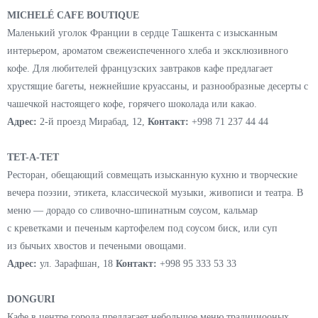
TURANDOT
Казахстанская сеть китайских ресторанов открыла первое заведение в
Ташкенте. Меню премиального ресторана создано шефом из Китая на
основе традиционных рецептов, и представляет 150 позиций
халяльных блюд. Интерьер создан дизайнерами в традиционном
восточном стиле. Пространство включает большой светлый зал, две
VIP-комнаты, бар и летнюю площадку с фонтаном.
Адрес:
ул. Амир Тимура, 2,
Контакт:
+998 90 005 88 11
MICHELÉ CAFE BOUTIQUE
Маленький уголок Франции в сердце Ташкента с изысканным
интерьером, ароматом свежеиспеченного хлеба и эксклюзивного
кофе. Для любителей французских завтраков кафе предлагает
хрустящие багеты, нежнейшие круассаны, и разнообразные десерты с
чашечкой настоящего кофе, горячего шоколада или какао.
Адрес:
2-й проезд Мирабад, 12,
Контакт:
+998 71 237 44 44
TET-A-TET