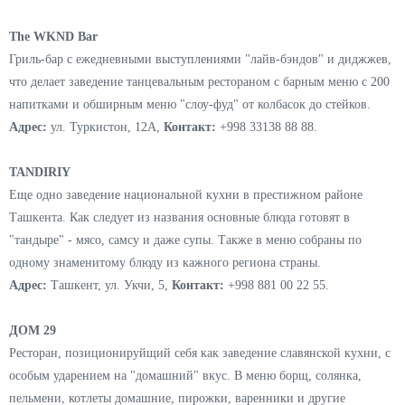
DIZENGOFF/99
Заведение открывшееся как израильское с хумусом, фалафелем,
шакшукой переименовалось в June Cafe. Почти все позиции
остались, а также фирменные коктейли.
Адрес:
БЦ “Ориент”, пр. Олой Бозори 64
Контакт:
+998 88 100 22 99
The WKND Bar
Гриль-бар с ежедневными выступлениями "лайв-бэндов" и диджжев,
что делает заведение танцевальным рестораном с барным меню с 200
напитками и обширным меню "слоу-фуд" от колбасок до стейков.
Адрес:
ул. Туркистон, 12А,
Контакт:
+998 33138 88 88.
TANDIRIY
Еще одно заведение национальной кухни в престижном районе