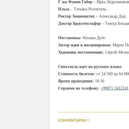
Г-жа Фанни Габор
– Ирка Абдульманов
Ильза
– Татьяна Розенталь;
Ректор Зонненштих
– Александр Дар;
Доктор Браузепульфор
– Тимур Бонда
Постановка:
Наташа Дубс
Автор идеи и инсценировки:
Марен Пф
Художник-постановщик:
Сергей Мель
Спектакль идет на русском языке.
Стоимость билетов:
от 24 500 до 64 00
Время проведения:
18:30
Справки по телефону:
+99871 2412241
КОММЕНТАРИИ
0