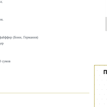
а;
нк.
айффер (Бонн, Германия)
цер
0 сумов
П