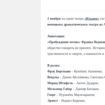
2 ноября
на сцене театра
«Ильхом»
сос
немецкого драматического театра из
Аннотация:
«Пробуждение весны»
Франка Ведеки
обществе говорить не принято. История
чувственности и смерти, о наивности и 
В ролях:
Фрау Бергманн
– Кульбану Ашимова;
Вендлы
– Дания Абсалямова, Светлана 
Мориц Штифель
– Антон Дударев;
Мельхиор Габор
– Данияр Батыков;
Георг
– Нурлыбек Маулезарыпов;
Эрнест
– Израил Беркман;