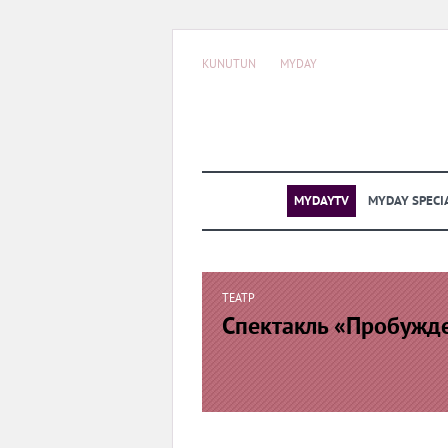
KUNUTUN
MYDAY
MYDAYTV
MYDAY SPECI
ТЕАТР
Спектакль «Пробужд