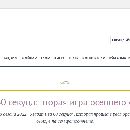
КИРИШ/РЎЙ
L
ТАҚВИМ
ЖОЙЛАР
ТАОМ
КИНО
ТЕАТР
КОНЦЕРТЛАР
КЎРГАЗМАЛ
ФОТО
60 секунд: вторая игра осеннего
о сезона 2022 "Угадать за 60 секунд", которая прошла в рестор
было, в нашем фотоотчете.