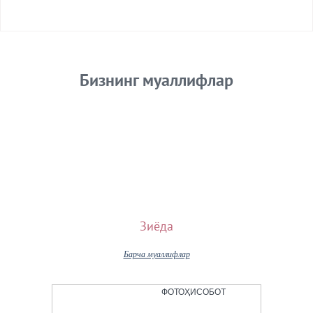
Бизнинг муаллифлар
Зиёда
Барча муаллифлар
ФОТОҲИСОБОТ