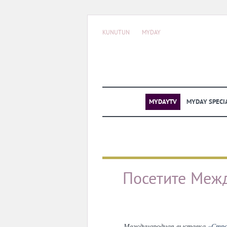
KUNUTUN
MYDAY
MYDAYTV
MYDAY SPECI
Посетите Межд
Международная выставка
«Стро