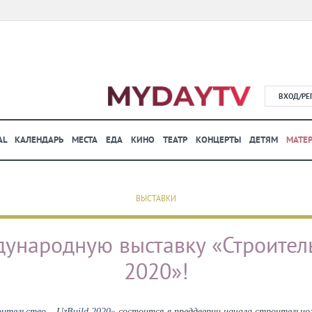
ВХОД/РЕ
AL
КАЛЕНДАРЬ
МЕСТА
ЕДА
КИНО
ТЕАТР
КОНЦЕРТЫ
ДЕТЯМ
МАТЕ
ВЫСТАВКИ
ународную выставку «Строитель
2020»!
ительство – UzBuild 2020»
состоится в преддверии начала строительного 