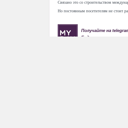
Связано это со строительством междун
Но постоянным посетителям не стоит рас
Получайте на telegr
Будьте в курсе всех
Дата публикации: 06-02-2018
ресторан
,
еда
,
турецкая кухня
,
Tashkent Ci
КОММЕНТАРИИ
0