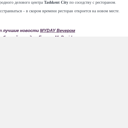
ародного делового центра
Tashkent City
по соседству с рестораном.
страиваться – в скором времени ресторан откроется на новом месте.
am лучшие новости
MYDAY Вечером
 событий города с
Ботом MyDroid
ty