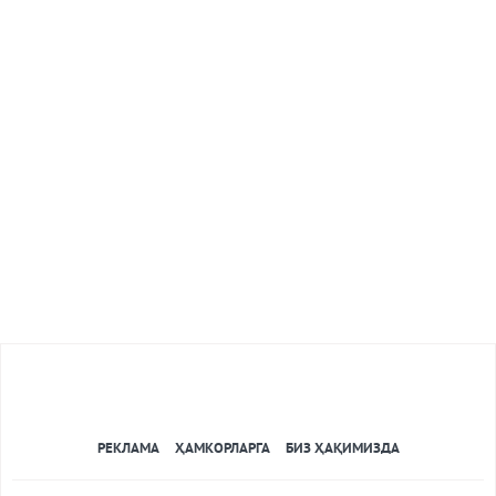
РЕКЛАМА
ҲАМКОРЛАРГА
БИЗ ҲАҚИМИЗДА