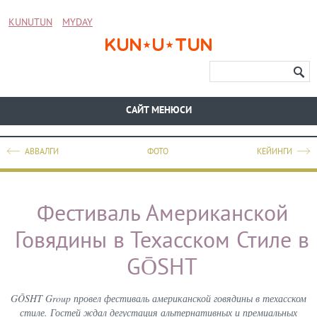
KUNUTUN
MYDAY
CАЙТ МЕНЮСИ
АВВАЛГИ
ФОТО
КЕЙИНГИ
Фестиваль Американской
Говядины в Техасском Стиле в
GŌSHT
GŌSHT Group провел фестиваль американской говядины в техасском
стиле. Гостей ждал дегустация альтернативных и премиальных