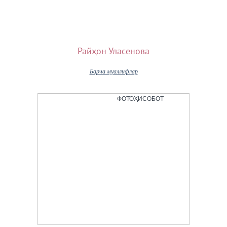
Райҳон Уласенова
Барча муаллифлар
ФОТОҲИСОБОТ