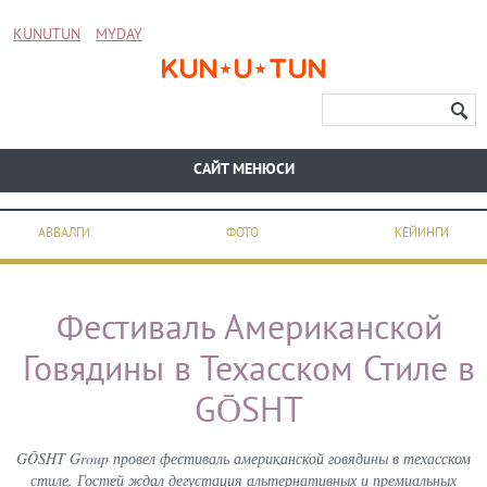
KUNUTUN
MYDAY
CАЙТ МЕНЮСИ
АВВАЛГИ
ФОТО
КЕЙИНГИ
Фестиваль Американской
Говядины в Техасском Стиле в
GŌSHT
GŌSHT Group провел фестиваль американской говядины в техасском
стиле. Гостей ждал дегустация альтернативных и премиальных