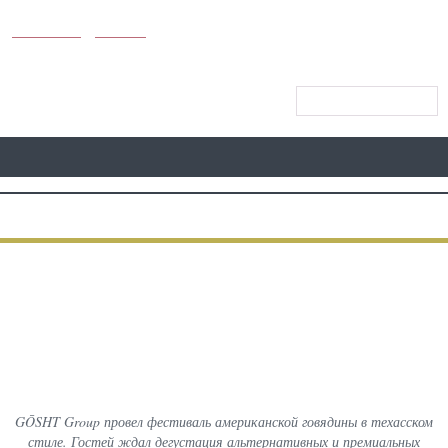
KUNUTUN
MYDAY
CАЙТ МЕНЮСИ
АВВАЛГИ
ФОТО
КЕЙИНГИ
Фестиваль Американской
Говядины в Техасском Стиле в
GŌSHT
GŌSHT Group провел фестиваль американской говядины в техасском
стиле. Гостей ждал дегустация альтернативных и премиальных