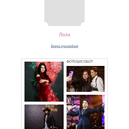
Лола
Барча муаллифлар
ФОТОҲИСОБОТ