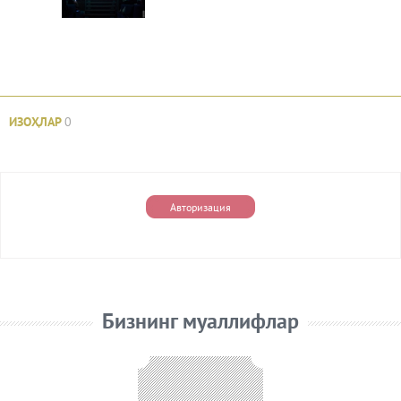
ИЗОҲЛАР
0
Авторизация
Бизнинг муаллифлар