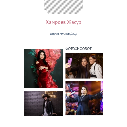
Ҳамроев Жасур
Барча муаллифлар
ФОТОҲИСОБОТ