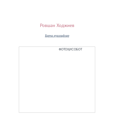
Ровшан Ходжиев
Барча муаллифлар
ФОТОҲИСОБОТ