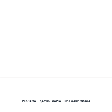
РЕКЛАМА
ҲАМКОРЛАРГА
БИЗ ҲАҚИМИЗДА