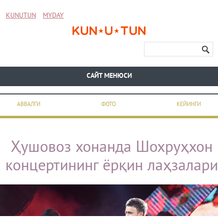
KUNUTUN
MYDAY
CАЙТ МЕНЮСИ
АВВАЛГИ
ФОТО
КЕЙИНГИ
Ҳушовоз хонанда Шохруҳхон
концертининг ёрқин лаҳзалари