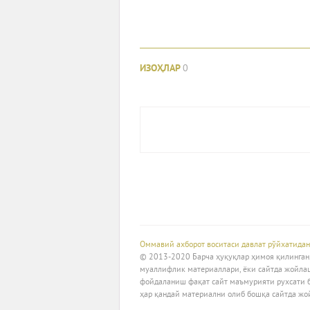
ИЗОҲЛАР
0
Оммавий ахборот воситаси давлат рўйхатидан
© 2013-2020 Барча ҳуқуқлар ҳимоя қилинган. 
муаллифлик материаллари, ёки сайтда жойла
фойдаланиш фақат сайт маъмурияти рухсати 
ҳар қандай материални олиб бошқа сайтда жо