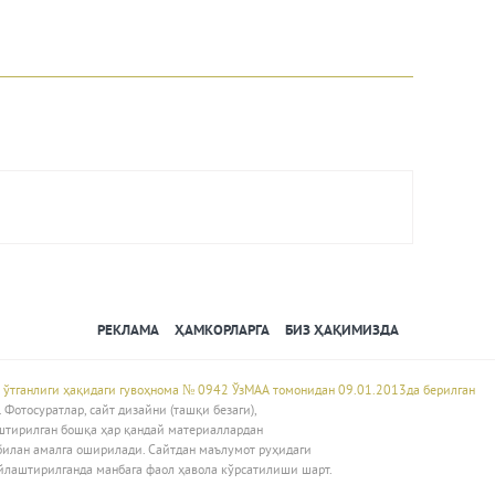
Авторизация
РЕКЛАМА
ҲАМКОРЛАРГА
БИЗ ҲАҚИМИЗДА
 ўтганлиги ҳақидаги гувоҳнома № 0942 ЎзМАА томонидан 09.01.2013да берилган
Фотосуратлар, сайт дизайни (ташқи безаги),
штирилган бошқа ҳар қандай материаллардан
билан амалга оширилади. Сайтдан маълумот руҳидаги
йлаштирилганда манбага фаол ҳавола кўрсатилиши шарт.