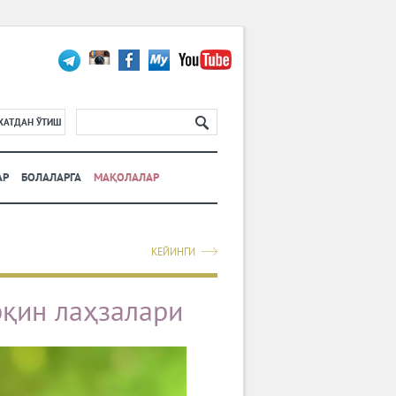
ХАТДАН ЎТИШ
АР
БОЛАЛАРГА
МАҚОЛАЛАР
КЕЙИНГИ
қин лаҳзалари