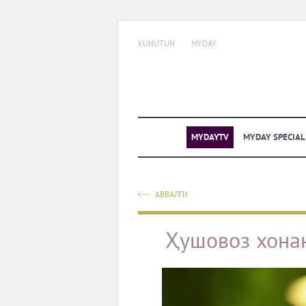
KUNUTUN
MYDAY
MYDAYTV
MYDAY SPECIA
АВВАЛГИ
Ҳушовоз хона