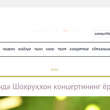
КИРИШ/РЎЙ
L
ТАҚВИМ
ЖОЙЛАР
ТАОМ
КИНО
ТЕАТР
КОНЦЕРТЛАР
КЎРГАЗМАЛ
ФОТО
нда Шохруҳхон концертининг ёр