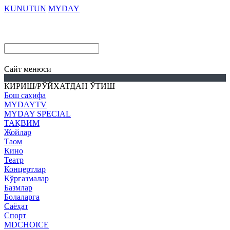
KUNUTUN
MYDAY
Cайт менюси
КИРИШ/РЎЙХАТДАН ЎТИШ
Бош саҳифа
MYDAYTV
MYDAY SPECIAL
ТАҚВИМ
Жойлар
Таом
Кино
Театр
Концертлар
Кўргазмалар
Базмлар
Болаларга
Саёҳат
Спорт
MDCHOICE