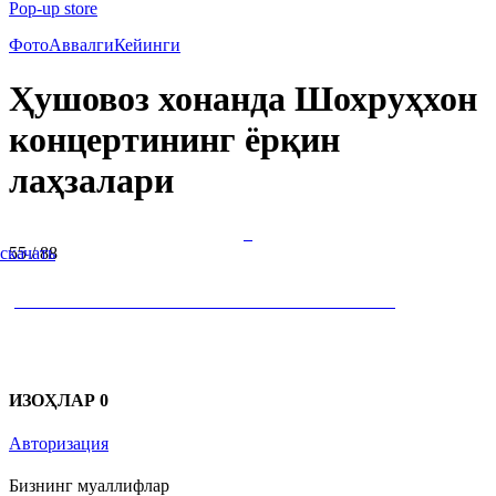
Pop-up store
Фото
Аввалги
Кейинги
Ҳушовоз хонанда Шохруҳхон
концертининг ёрқин
лаҳзалари
скачать
55 / 88
ИЗОҲЛАР
0
Авторизация
Бизнинг муаллифлар