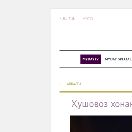
KUNUTUN
MYDAY
MYDAYTV
MYDAY SPECIA
АВВАЛГИ
Ҳушовоз хона