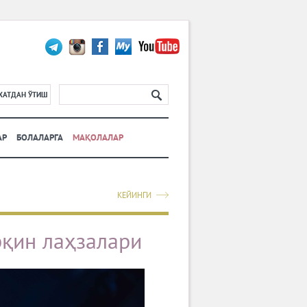
ХАТДАН ЎТИШ
АР
БОЛАЛАРГА
МАҚОЛАЛАР
КЕЙИНГИ
қин лаҳзалари