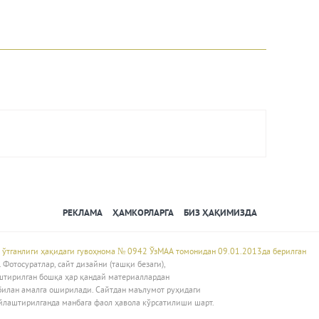
Авторизация
РЕКЛАМА
ҲАМКОРЛАРГА
БИЗ ҲАҚИМИЗДА
 ўтганлиги ҳақидаги гувоҳнома № 0942 ЎзМАА томонидан 09.01.2013да берилган
Фотосуратлар, сайт дизайни (ташқи безаги),
штирилган бошқа ҳар қандай материаллардан
билан амалга оширилади. Сайтдан маълумот руҳидаги
йлаштирилганда манбага фаол ҳавола кўрсатилиши шарт.