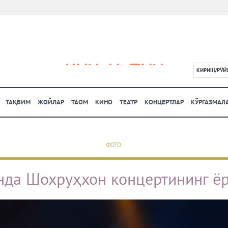
КИРИШ/РЎЙ
L
ТАҚВИМ
ЖОЙЛАР
ТАОМ
КИНО
ТЕАТР
КОНЦЕРТЛАР
КЎРГАЗМАЛ
ФОТО
нда Шохруҳхон концертининг ёр