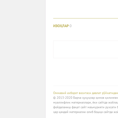
ИЗОҲЛАР
0
Оммавий ахборот воситаси давлат рўйхатидан
© 2013-2020 Барча ҳуқуқлар ҳимоя қилинган. 
муаллифлик материаллари, ёки сайтда жойла
фойдаланиш фақат сайт маъмурияти рухсати 
ҳар қандай материални олиб бошқа сайтда жо