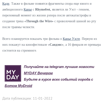
Кади
. Также в фильме появятся фрагменты спора еще юного и
амбициозного
Канье
с
Rhymefest,
является ли Уэст - гением,
переломный момент из жизни рэпера после автокатастрофы и
создание трека
«Through the Wire»
с проволочной шиной во рту
после травмы челюсти.
Всего планируется показать три фильма о
Канье Уэсте
. Первую из
них покажут на кинофестивале
«Сандэнс»
, а 16 февраля ее премьера
состоится на стриминге.
Получайте на telegram лучшие новости
MYDAY Вечером
Будьте в курсе всех событий города с
Ботом MyDroid
Дата публикации: 11-01-2022