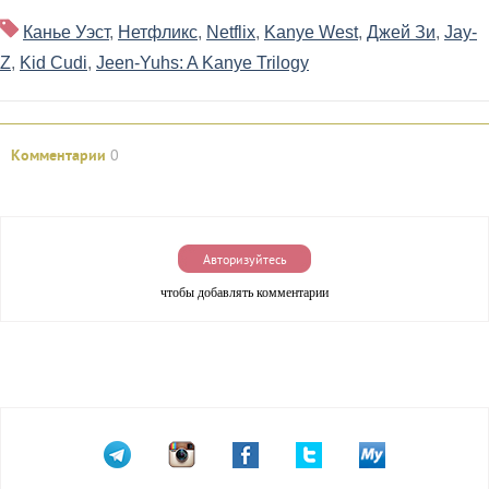
Канье Уэст
,
Нетфликс
,
Netflix
,
Kanye West
,
Джей Зи
,
Jay-
Z
,
Kid Cudi
,
Jeen-Yuhs: A Kanye Trilogy
Комментарии
0
Авторизуйтесь
чтобы добавлять комментарии