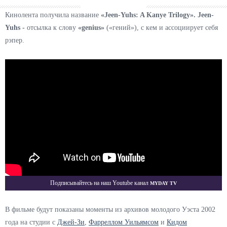
Кинолента получила название
«Jeen-Yuhs: A Kanye Trilogy». Jeen-
Yuhs -
отсылка к слову
«genius»
(«гений»), с кем и ассоциирует себя
рэпер.
Myday TV
Подписывайтесь на наш Youtube канал
В фильме будут показаны моменты из архивов молодого Уэста 2002
года на студии с
Джей-Зи
,
Фарреллом Уильямсом
и
Кидом