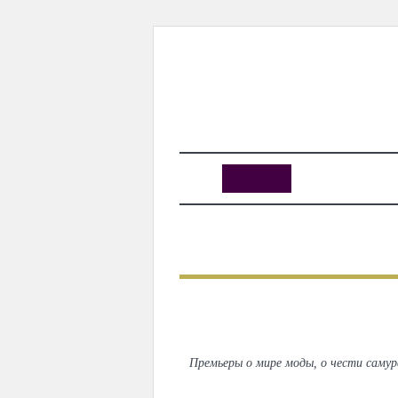
KUNUTUN
MYDAY
MYDAYTV
MYDAY SPECIAL
Премьеры о мире моды, о чести самур