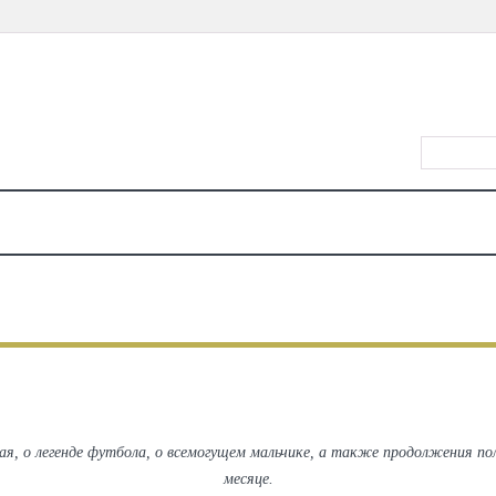
ВХОД/РЕ
КАЛЕНДАРЬ
МЕСТА
ЕДА
КИНО
ТЕАТР
КОНЦЕРТЫ
ДЕТЯМ
МА
СЕРИАЛЫ
8 Сериалов Февраля
ая, о легенде футбола, о всемогущем мальчике, а также продолжения 
месяце.