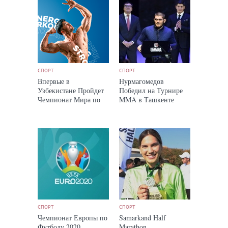
СПОРТ
СПОРТ
Впервые в
Нурмагомедов
Узбекистане Пройдет
Победил на Турнире
Чемпионат Мира по
MMA в Ташкенте
Бодибилдингу и
Физическим Видам
Спорта
СПОРТ
СПОРТ
Чемпионат Европы по
Samarkand Half
Футболу 2020
Marathon