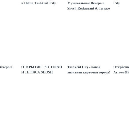
в Hilton Tashkent City
Музыкальные Вечера в
City
Shosh Restaurant & Terrace
ечера в
ОТКРЫТИЕ: РЕСТОРАН
Tashkent City - новая
Открытие
И ТЕРРАСА SHOSH
визитная карточка города!
Arrows&S