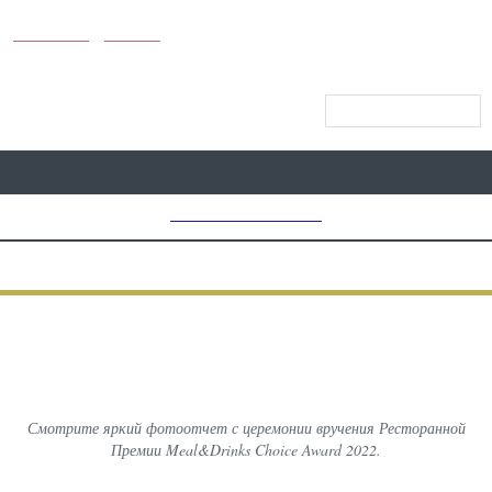
KUNUTUN
MYDAY
МЕНЮ САЙТА
MD CHOICE AWARDS
ПРЕДЫДУЩИЙ
ВСЕ
СЛЕДУЮЩИЙ
ФОТОГРАФИИ С МЕРОПРИЯТИЙ
MD Choice Award 2022
Смотрите яркий фотоотчет с церемонии вручения Ресторанной
Премии Meal&Drinks Choice Award 2022.